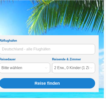
Abflughafen
Reisedauer
Reisende
& Zimmer
Reise finden